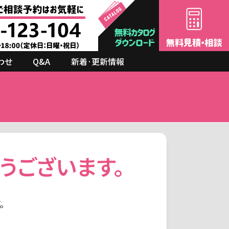
わせ
Q&A
新着·更新情報
u
うございます。
。